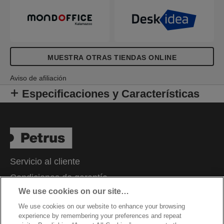
MUESTRA OTRAS TIENDAS ONLINE
Aviso de afiliación
Especificaciones y Características
Servicio al cliente
Condiciones de garantía
We use cookies on our site…
Aviso de privacidad
We use cookies on our website to enhance your browsing
Cookies
experience by remembering your preferences and repeat